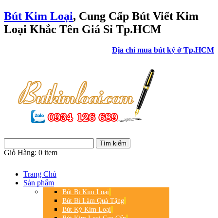
Bút Kim Loại
, Cung Cấp Bút Viết Kim
Loại Khắc Tên Giá Sỉ Tp.HCM
Địa chỉ mua bút ký ở Tp.HCM
Giỏ Hàng:
0 item
Trang Chủ
Sản phẩm
Bút Bi Kim Loại
Bút Bi Làm Quà Tặng
Bút Ký Kim Loại