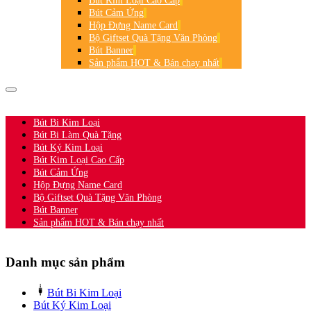
Bút Kim Loại Cao Cấp
Bút Cảm Ứng
Hộp Đựng Name Card
Bộ Giftset Quà Tặng Văn Phòng
Bút Banner
Sản phẩm HOT & Bán chạy nhất
HOTLINE:
0906.361.360
-
0932.565.927
Bút Bi Kim Loại
Bút Bi Làm Quà Tặng
Bút Ký Kim Loại
Bút Kim Loại Cao Cấp
Bút Cảm Ứng
Hộp Đựng Name Card
Bộ Giftset Quà Tặng Văn Phòng
Bút Banner
Sản phẩm HOT & Bán chạy nhất
Danh mục sản phẩm
Bút Bi Kim Loại
Bút Ký Kim Loại