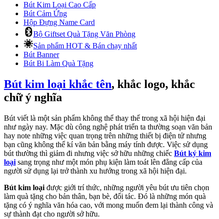
Bút Kim Loại Cao Cấp
Bút Cảm Ứng
Hộp Đựng Name Card
Bộ Giftset Quà Tặng Văn Phòng
Sản phẩm HOT & Bán chạy nhất
Bút Banner
Bút Bi Làm Quà Tặng
Bút kim loại khắc tên
, khắc logo, khắc
chữ ý nghĩa
Bút viết là một sản phẩm không thể thay thế trong xã hội hiện đại
như ngày nay. Mặc dù công nghệ phát triển ta thường soạn văn bản
hay note những việc quan trọng trên những thiết bị điện tử nhưng
bạn cũng không thể kí văn bản bằng máy tính được. Việc sử dụng
bút thường thì giảm đi nhưng việc sở hữu những chiếc
Bút ký kim
loại
sang trọng như một món phụ kiện làm toát lên đẳng cấp của
người sử dụng lại trở thành xu hướng trong xã hội hiện đại.
Bút kim loại
được giới trí thức, những người yêu bút ưu tiên chọn
làm quà tặng cho bản thân, bạn bè, đối tác. Đó là những món quà
tặng có ý nghĩa văn hóa cao, với mong muốn đem lại thành công và
sự thành đạt cho người sở hữu.