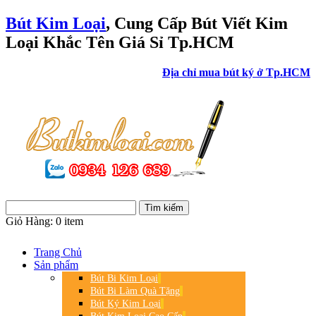
Bút Kim Loại
, Cung Cấp Bút Viết Kim
Loại Khắc Tên Giá Sỉ Tp.HCM
Địa chỉ mua bút ký ở Tp.HCM
Giỏ Hàng:
0 item
Trang Chủ
Sản phẩm
Bút Bi Kim Loại
Bút Bi Làm Quà Tặng
Bút Ký Kim Loại