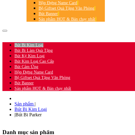
Hộp Đựng Name Card
Bộ Giftset Quà Tặng Văn Phòng
Bút Banner
Sản phẩm HOT & Bán chạy nhất
HOTLINE:
0906.361.360
-
0932.565.927
Bút Bi Kim Loại
Bút Bi Làm Quà Tặng
Bút Ký Kim Loại
Bút Kim Loại Cao Cấp
Bút Cảm Ứng
Hộp Đựng Name Card
Bộ Giftset Quà Tặng Văn Phòng
Bút Banner
Sản phẩm HOT & Bán chạy nhất
Sản phẩm
|
Bút Bi Kim Loại
|
Bút Bi Parker
Danh mục sản phẩm