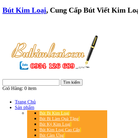
Bút Kim Loại
, Cung Cấp Bút Viết Kim L
Giỏ Hàng:
0 item
Trang Chủ
Sản phẩm
Bút Bi Kim Loại
Bút Bi Làm Quà Tặng
Bút Ký Kim Loại
Bút Kim Loại Cao Cấp
Bút Cảm Ứng